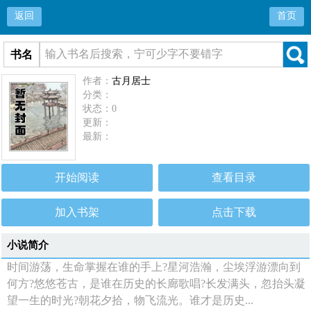
返回
首页
书名
作者：
古月居士
分类：
状态：0
更新：
最新：
开始阅读
查看目录
加入书架
点击下载
小说简介
时间游荡，生命掌握在谁的手上?星河浩瀚，尘埃浮游漂向到
何方?悠悠苍古，是谁在历史的长廊歌唱?长发满头，忽抬头凝
望一生的时光?朝花夕拾，物飞流光。谁才是历史...