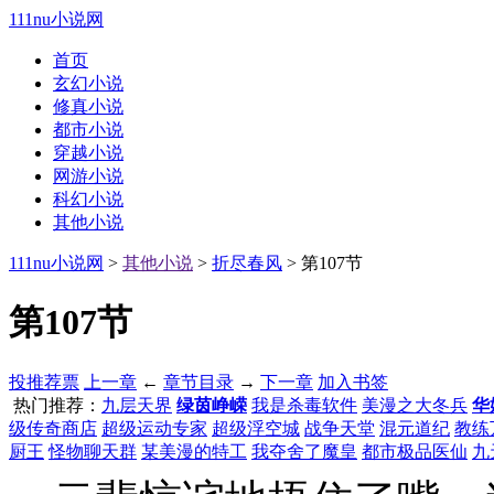
111nu小说网
首页
玄幻小说
修真小说
都市小说
穿越小说
网游小说
科幻小说
其他小说
111nu小说网
>
其他小说
>
折尽春风
> 第107节
第107节
投推荐票
上一章
←
章节目录
→
下一章
加入书签
热门推荐：
九层天界
绿茵峥嵘
我是杀毒软件
美漫之大冬兵
华
级传奇商店
超级运动专家
超级浮空城
战争天堂
混元道纪
教练
厨王
怪物聊天群
某美漫的特工
我夺舍了魔皇
都市极品医仙
九