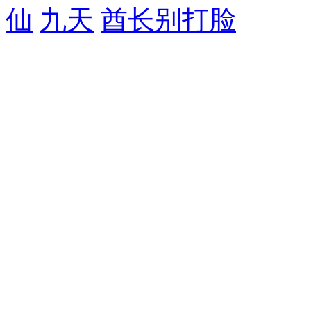
仙
九天
酋长别打脸