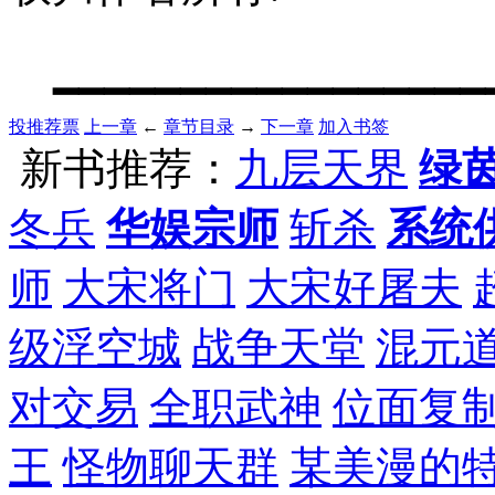
━━━━━━━━━━━━━━━━━━
投推荐票
上一章
←
章节目录
→
下一章
加入书签
新书推荐：
九层天界
绿
冬兵
华娱宗师
斩杀
系统
师
大宋将门
大宋好屠夫
级浮空城
战争天堂
混元
对交易
全职武神
位面复
王
怪物聊天群
某美漫的