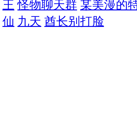
王
怪物聊天群
某美漫的
仙
九天
酋长别打脸