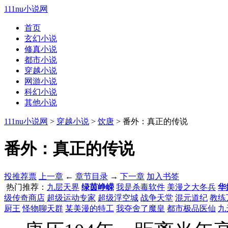
111nu小说网
首页
玄幻小说
修真小说
都市小说
穿越小说
网游小说
科幻小说
其他小说
111nu小说网
>
穿越小说
>
饮唐
> 番外：真正的传说
番外：真正的传说
投推荐票
上一章
←
章节目录
→
下一章
加入书签
热门推荐：
九层天界
绿茵峥嵘
我是杀毒软件
美漫之大冬兵
华
级传奇商店
超级运动专家
超级浮空城
战争天堂
混元道纪
教练
厨王
怪物聊天群
某美漫的特工
我夺舍了魔皇
都市极品医仙
九