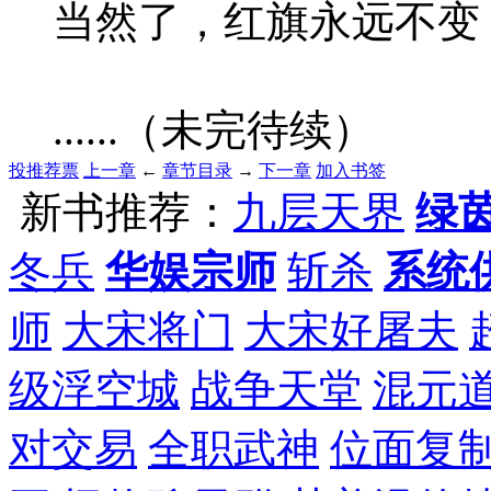
当然了，红旗永远不变，彩旗嘛.
......（未完待续）
投推荐票
上一章
←
章节目录
→
下一章
加入书签
新书推荐：
九层天界
绿
冬兵
华娱宗师
斩杀
系统
师
大宋将门
大宋好屠夫
级浮空城
战争天堂
混元
对交易
全职武神
位面复