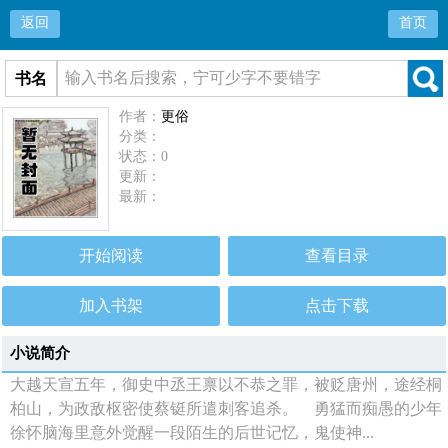
返回
首页
书名
作者：
更俗
分类：
状态：0
更新：
最新：
开始阅读
查看目录
加入书架
点击下载
小说简介
大越天宣五年，御史中丞王禀以不恭之罪，被贬唐州，途经桐
柏山，为政敌枢密使蔡铤所遣刺客追杀。 勇猛而痴愚的少年
徐怀脑海里意外觉醒一段陌生的后世记忆，鬼使神...