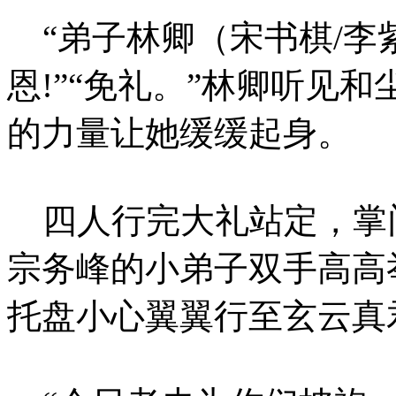
“弟子林卿（宋书棋/李
恩!”“免礼。”林卿听见
的力量让她缓缓起身。
四人行完大礼站定，掌
宗务峰的小弟子双手高高
托盘小心翼翼行至玄云真