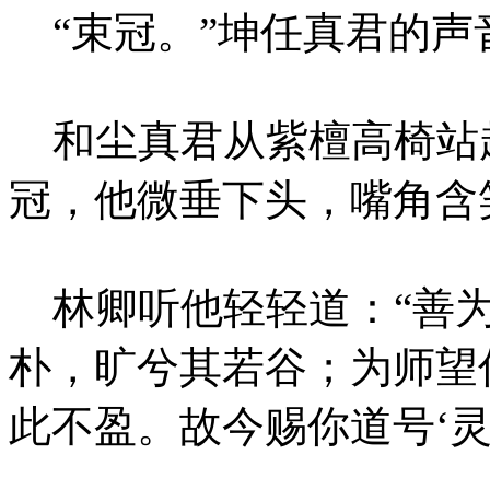
“束冠。”坤任真君的声
和尘真君从紫檀高椅站
冠，他微垂下头，嘴角含
林卿听他轻轻道：“善为
朴，旷兮其若谷；为师望
此不盈。故今赐你道号‘灵