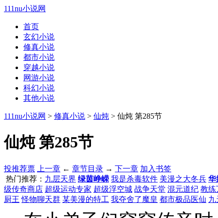
111nu小说网
首页
玄幻小说
修真小说
都市小说
穿越小说
网游小说
科幻小说
其他小说
111nu小说网
>
修真小说
>
仙炖
> 仙炖 第285节
仙炖 第285节
投推荐票
上一章
←
章节目录
→
下一章
加入书签
热门推荐：
九层天界
绿茵峥嵘
我是杀毒软件
美漫之大冬兵
华
级传奇商店
超级运动专家
超级浮空城
战争天堂
混元道纪
教练
厨王
怪物聊天群
某美漫的特工
我夺舍了魔皇
都市极品医仙
九