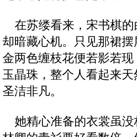
在苏缕看来，宋书棋的
却暗藏心机。只见那裙摆
金两色缠枝花便若影若现
玉晶珠，整个人看起来天
圣洁非凡。
她精心准备的衣裳虽没