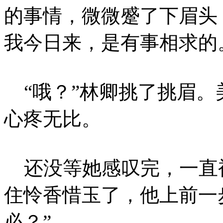
的事情，微微蹙了下眉头
我今日来，是有事相求的
“哦？”林卿挑了挑眉。
心疼无比。
还没等她感叹完，一直
住怜香惜玉了，他上前一
必？”