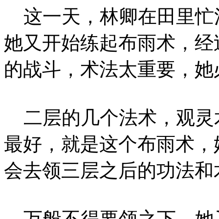
这一天，林卿在田里忙
她又开始练起布雨术，经
的战斗，术法太重要，她
二层的几个法术，观灵
最好，就是这个布雨术，
会去领三层之后的功法和
万般不得要领之下，她