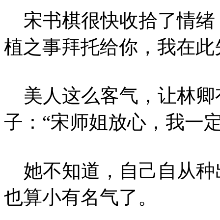
宋书棋很快收拾了情绪，
植之事拜托给你，我在此
美人这么客气，让林卿
子：“宋师姐放心，我一
她不知道，自己自从种
也算小有名气了。