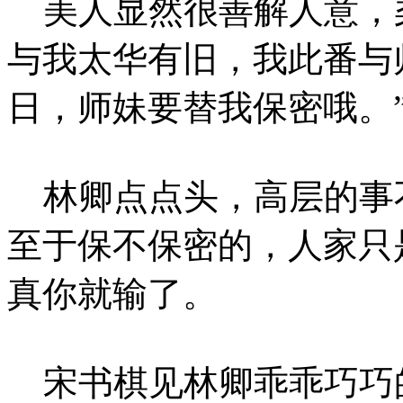
美人显然很善解人意，柔
与我太华有旧，我此番与
日，师妹要替我保密哦。
林卿点点头，高层的事
至于保不保密的，人家只
真你就输了。
宋书棋见林卿乖乖巧巧