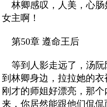
林卿感叹，人美，心肠
女主啊！
第50章 遵命王后
等到人影走远了，汤阮
到林卿身边，拉拉她的衣
刚才的师姐好漂亮，那个
来，你居然能跟他们侃侃