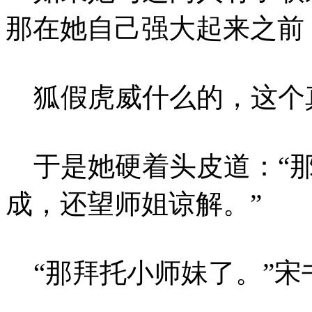
那在她自己强大起来之前
狐假虎威什么的，这个
于是她硬着头皮道：“那
成，还望师姐谅解。”
“那拜托小师妹了。”宋