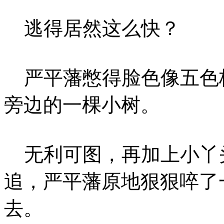
逃得居然这么快？
严平藩憋得脸色像五色
旁边的一棵小树。
无利可图，再加上小丫
追，严平藩原地狠狠啐了
去。