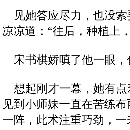
见她答应尽力，也没索
凉凉道：“往后，种植上
宋书棋娇嗔了他一眼，
想起刚才一幕，她有点羞
见到小师妹一直在苦练布
一阵，此术注重巧劲，一