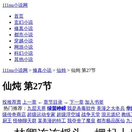
111nu小说网
首页
玄幻小说
修真小说
都市小说
穿越小说
网游小说
科幻小说
其他小说
111nu小说网
>
修真小说
>
仙炖
> 仙炖 第27节
仙炖 第27节
投推荐票
上一章
←
章节目录
→
下一章
加入书签
热门推荐：
九层天界
绿茵峥嵘
我是杀毒软件
美漫之大冬兵
华
级传奇商店
超级运动专家
超级浮空城
战争天堂
混元道纪
教练
厨王
怪物聊天群
某美漫的特工
我夺舍了魔皇
都市极品医仙
九