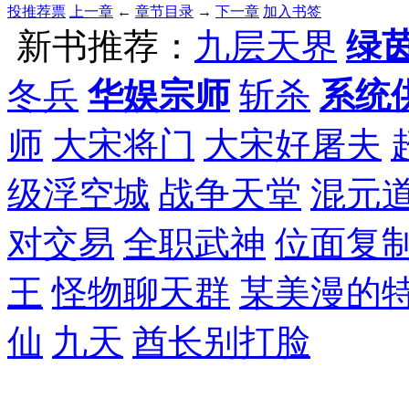
投推荐票
上一章
←
章节目录
→
下一章
加入书签
新书推荐：
九层天界
绿
冬兵
华娱宗师
斩杀
系统
师
大宋将门
大宋好屠夫
级浮空城
战争天堂
混元
对交易
全职武神
位面复
王
怪物聊天群
某美漫的
仙
九天
酋长别打脸