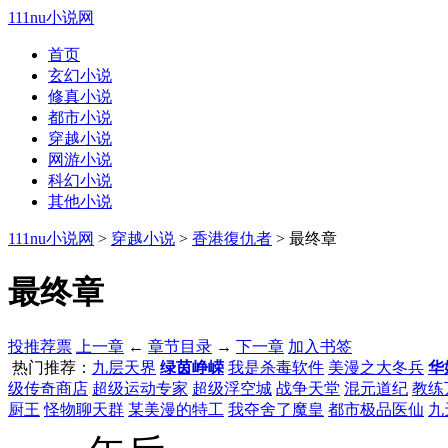
111nu小说网
首页
玄幻小说
修真小说
都市小说
穿越小说
网游小说
科幻小说
其他小说
111nu小说网
>
穿越小说
>
香港復仇者
> 最终章
最终章
投推荐票
上一章
←
章节目录
→
下一章
加入书签
热门推荐：
九层天界
绿茵峥嵘
我是杀毒软件
美漫之大冬兵
华
级传奇商店
超级运动专家
超级浮空城
战争天堂
混元道纪
教练
厨王
怪物聊天群
某美漫的特工
我夺舍了魔皇
都市极品医仙
九