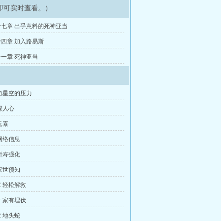
即可实时查看。）
七章 出乎意料的死神亚当
四章 加入路易斯
一章 死神亚当
自星空的压力
探人心
元素
网络信息
折寿强化
灭世预知
 轻松解救
 家有埋伏
 地头蛇