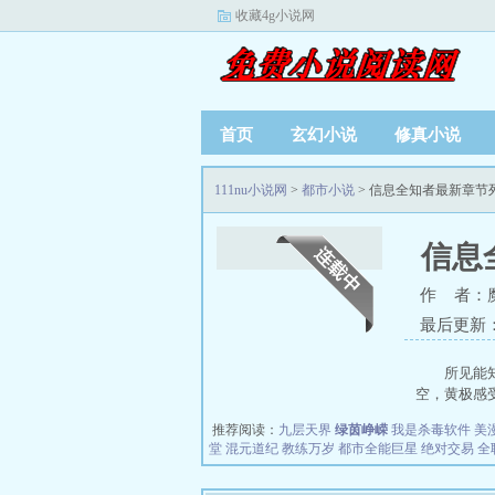
收藏4g小说网
首页
玄幻小说
修真小说
111nu小说网
>
都市小说
> 信息全知者最新章节
信息
作 者：
最后更新：20
所见能
空，黄极感受
推荐阅读：
九层天界
绿茵峥嵘
我是杀毒软件
美
堂
混元道纪
教练万岁
都市全能巨星
绝对交易
全