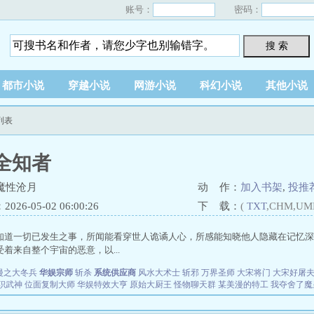
账号：
密码：
搜 索
都市小说
穿越小说
网游小说
科幻小说
其他小说
列表
全知者
魔性沧月
动 作：
加入书架
,
投推
26-05-02 06:00:26
下 载：
(
TXT
,CHM,UM
知道一切已发生之事，所闻能看穿世人诡谲人心，所感能知晓他人隐藏在记忆深
着来自整个宇宙的恶意，以...
漫之大冬兵
华娱宗师
斩杀
系统供应商
风水大术士
斩邪
万界圣师
大宋将门
大宋好屠
职武神
位面复制大师
华娱特效大亨
原始大厨王
怪物聊天群
某美漫的特工
我夺舍了魔