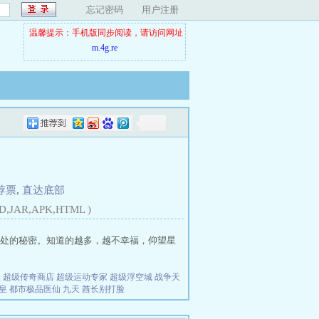
忘记密码
用户注册
温馨提示：手机版同步阅读，请访问网址
m.4g.re
荐票
,
直达底部
D,JAR,APK,HTML )
处的秘密。知道的越多，越不幸福，仰望星
夫
超级传奇商店
超级运动专家
超级浮空城
战争天
皇
都市极品医仙
九天
酋长别打脸