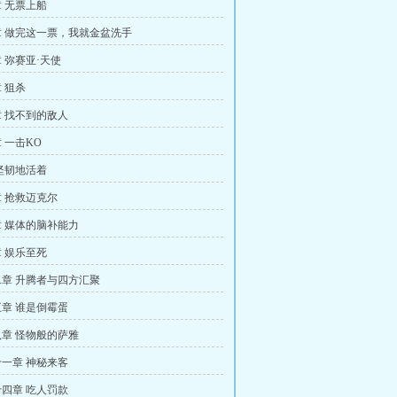
 无票上船
 做完这一票，我就金盆洗手
 弥赛亚·天使
 狙杀
 找不到的敌人
 一击KO
坚韧地活着
 抢救迈克尔
 媒体的脑补能力
 娱乐至死
章 升腾者与四方汇聚
章 谁是倒霉蛋
章 怪物般的萨雅
一章 神秘来客
四章 吃人罚款