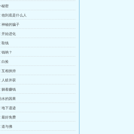
小秘密
 他到底是什么人
 神秘的骗子
 开始进化
 取钱
 钱呐？
 白捡
 互相挟持
 人赃并获
 躺着赚钱
治水的因果
 地下遗迹
 最好免费
 道与佛