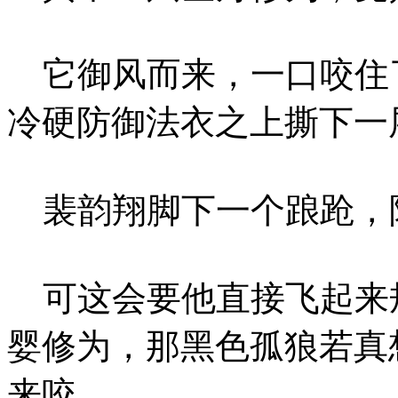
它御风而来，一口咬住
冷硬防御法衣之上撕下一
裴韵翔脚下一个踉跄，
可这会要他直接飞起来
婴修为，那黑色孤狼若真
来咬。