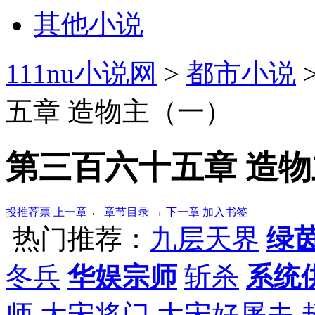
其他小说
111nu小说网
>
都市小说
五章 造物主（一）
第三百六十五章 造
投推荐票
上一章
←
章节目录
→
下一章
加入书签
热门推荐：
九层天界
绿
冬兵
华娱宗师
斩杀
系统
师
大宋将门
大宋好屠夫