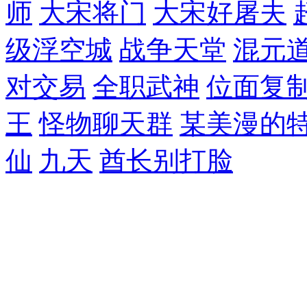
师
大宋将门
大宋好屠夫
级浮空城
战争天堂
混元
对交易
全职武神
位面复
王
怪物聊天群
某美漫的
仙
九天
酋长别打脸