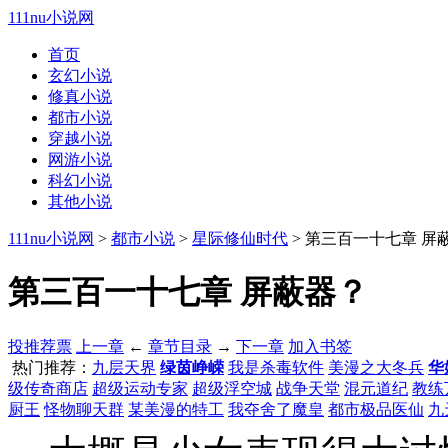
111nu小说网
首页
玄幻小说
修真小说
都市小说
穿越小说
网游小说
科幻小说
其他小说
111nu小说网
>
都市小说
>
星际修仙时代
> 第三百一十七章 屏
第三百一十七章 屏蔽器？
投推荐票
上一章
←
章节目录
→
下一章
加入书签
热门推荐：
九层天界
绿茵峥嵘
我是杀毒软件
美漫之大冬兵
华
级传奇商店
超级运动专家
超级浮空城
战争天堂
混元道纪
教练
厨王
怪物聊天群
某美漫的特工
我夺舍了魔皇
都市极品医仙
九