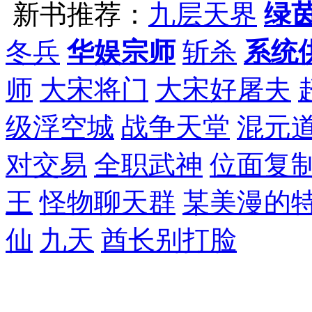
新书推荐：
九层天界
绿
冬兵
华娱宗师
斩杀
系统
师
大宋将门
大宋好屠夫
级浮空城
战争天堂
混元
对交易
全职武神
位面复
王
怪物聊天群
某美漫的
仙
九天
酋长别打脸