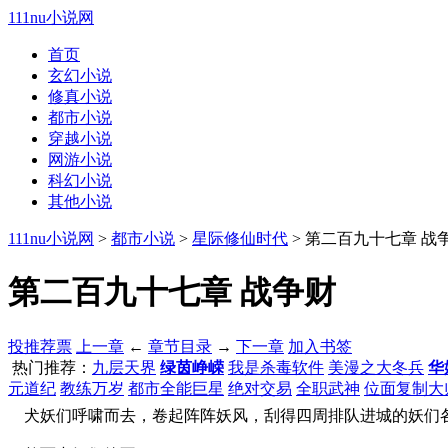
111nu小说网
首页
玄幻小说
修真小说
都市小说
穿越小说
网游小说
科幻小说
其他小说
111nu小说网
>
都市小说
>
星际修仙时代
> 第二百九十七章 战
第二百九十七章 战争财
投推荐票
上一章
←
章节目录
→
下一章
加入书签
热门推荐：
九层天界
绿茵峥嵘
我是杀毒软件
美漫之大冬兵
华
元道纪
教练万岁
都市全能巨星
绝对交易
全职武神
位面复制大
犬妖们呼啸而去，卷起阵阵妖风，刮得四周排队进城的妖们