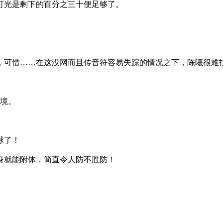
可光是剩下的百分之三十便足够了。
可惜……在这没网而且传音符容易失踪的情况之下，陈曦很难
秘境。
球了！
身就能附体，简直令人防不胜防！