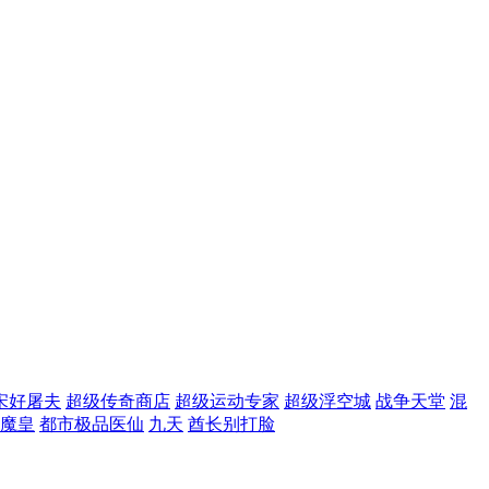
宋好屠夫
超级传奇商店
超级运动专家
超级浮空城
战争天堂
混
魔皇
都市极品医仙
九天
酋长别打脸