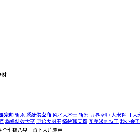
争财
娱宗师
斩杀
系统供应商
风水大术士
斩邪
万界圣师
大宋将门
大
师
华娱特效大亨
原始大厨王
怪物聊天群
某美漫的特工
我夺舍了
各个七摇八晃，留下大片骂声。