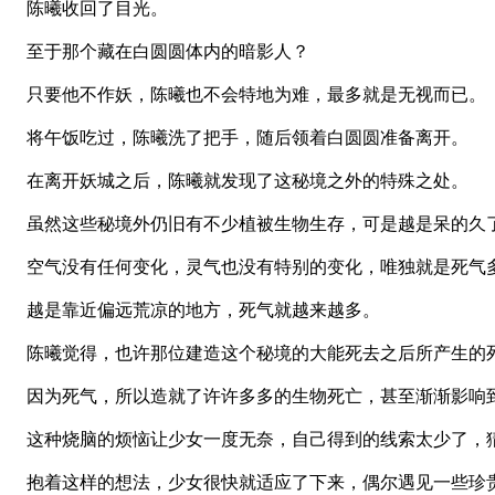
陈曦收回了目光。
至于那个藏在白圆圆体内的暗影人？
只要他不作妖，陈曦也不会特地为难，最多就是无视而已。
将午饭吃过，陈曦洗了把手，随后领着白圆圆准备离开。
在离开妖城之后，陈曦就发现了这秘境之外的特殊之处。
虽然这些秘境外仍旧有不少植被生物生存，可是越是呆的久
空气没有任何变化，灵气也没有特别的变化，唯独就是死气
越是靠近偏远荒凉的地方，死气就越来越多。
陈曦觉得，也许那位建造这个秘境的大能死去之后所产生的
因为死气，所以造就了许许多多的生物死亡，甚至渐渐影响
这种烧脑的烦恼让少女一度无奈，自己得到的线索太少了，猜
抱着这样的想法，少女很快就适应了下来，偶尔遇见一些珍