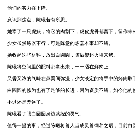
他们的实力在下降。
意识到这点，陈曦若有所思。
她宰了一只虎妖，将它的肉割下，虎皮虎骨都留下，留作未
少女虽然炼器不行，可是陈意的炼器本事却不错。
她收起这些材料，放出白圆圆，随后架起火堆来烤。
陈曦将空间里的配料都拿出来，一一洒在鲜肉上。
又香又浓的气味在鼻翼间弥漫，少女淡定的将手中的烤肉取
白圆圆的修为也有了足够的长进，因为资质不错，如今他的
不过还是差远了。
陈曦看了眼白圆圆身边萦绕的灵气。
值得一提的事，经过陈曦将兽人当成灵兽饲养之后，目前白圆