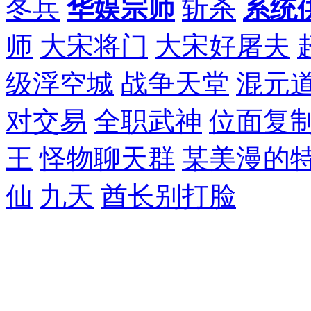
冬兵
华娱宗师
斩杀
系统
师
大宋将门
大宋好屠夫
级浮空城
战争天堂
混元
对交易
全职武神
位面复
王
怪物聊天群
某美漫的
仙
九天
酋长别打脸