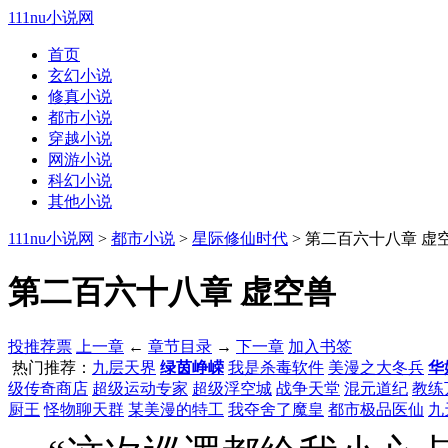
111nu小说网
首页
玄幻小说
修真小说
都市小说
穿越小说
网游小说
科幻小说
其他小说
111nu小说网
>
都市小说
>
星际修仙时代
> 第二百六十八章 虚
第二百六十八章 虚空兽
投推荐票
上一章
←
章节目录
→
下一章
加入书签
热门推荐：
九层天界
绿茵峥嵘
我是杀毒软件
美漫之大冬兵
华
级传奇商店
超级运动专家
超级浮空城
战争天堂
混元道纪
教练
厨王
怪物聊天群
某美漫的特工
我夺舍了魔皇
都市极品医仙
九