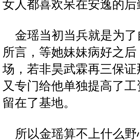
女人都喜欢呆在安逸的后
金瑶当初当兵就是为了自
所言，等她妹妹病好之后
场，若非昊武霖再三保证
又专门给他单独提高了工
留在了基地。
所以金瑶算不上什么野