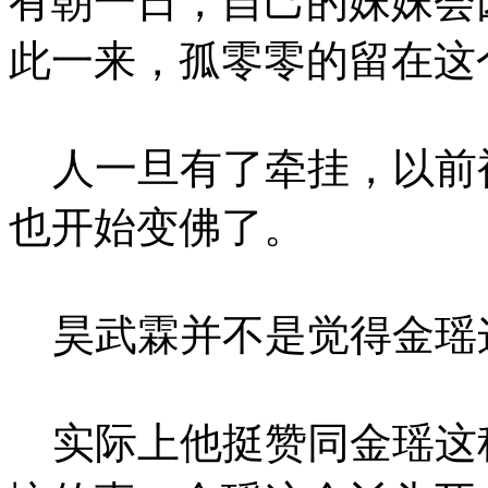
有朝一日，自己的妹妹会
此一来，孤零零的留在这
人一旦有了牵挂，以前被
也开始变佛了。
昊武霖并不是觉得金瑶
实际上他挺赞同金瑶这