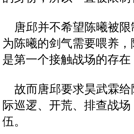
唐邱并不希望陈曦被限
为陈曦的剑气需要喂养，
是第一个接触战场的存在
故而唐邱要求昊武霖给
际巡逻、开荒、排查战场
伍。