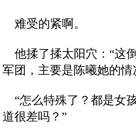
难受的紧啊。
他揉了揉太阳穴：“这倒
军团，主要是陈曦她的情
“怎么特殊了？都是女孩
道很差吗？”