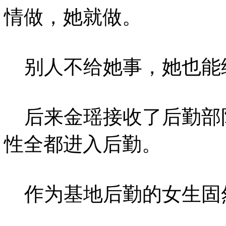
情做，她就做。
别人不给她事，她也能
后来金瑶接收了后勤部
性全都进入后勤。
作为基地后勤的女生固