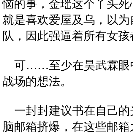
恼的事，金瑶这个丫头死
就是喜欢爱屋及乌，以为
队，因此强逼着所有女孩
可……至少在昊武霖眼
战场的想法。
一封封建议书在自己的
脑邮箱挤爆，在这些邮箱