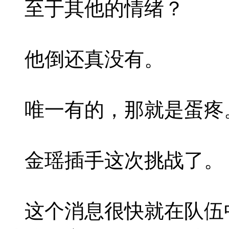
至于其他的情绪？
他倒还真没有。
唯一有的，那就是蛋疼
金瑶插手这次挑战了。
这个消息很快就在队伍