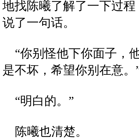
地找陈曦了解了一下过程
说了一句话。
“你别怪他下你面子，他
是不坏，希望你别在意。
“明白的。”
陈曦也清楚。