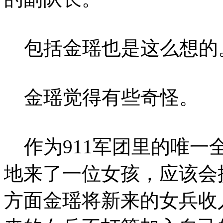
包括金瑶也是这么想的
金瑶觉得有些奇怪。
作为911军团里的唯一
地来了一位女孩，应该会
方面金瑶将新来的女兵收