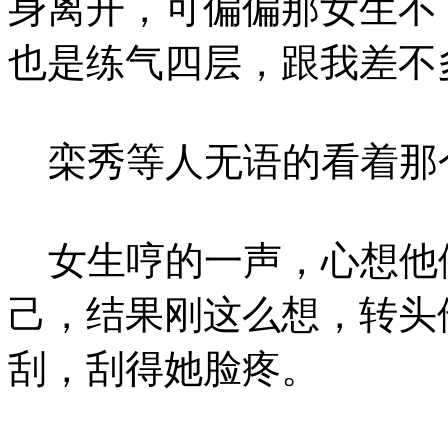
身离开，可偏偏那女生不
也是练气四层，跟我差不
栾秀等人无语的看着那
女生哼的一声，心想他
己，结果刚这么想，转头
刮，刮得她脸疼。