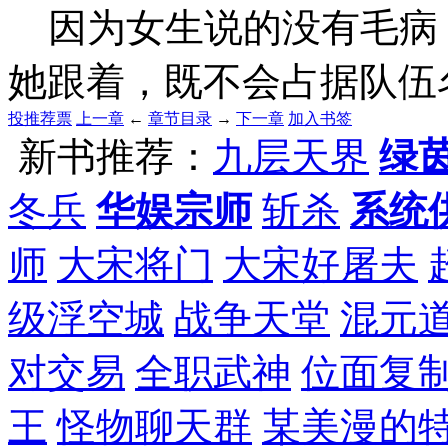
因为女生说的没有毛病
她跟着，既不会占据队伍
投推荐票
上一章
←
章节目录
→
下一章
加入书签
新书推荐：
九层天界
绿
冬兵
华娱宗师
斩杀
系统
师
大宋将门
大宋好屠夫
级浮空城
战争天堂
混元
对交易
全职武神
位面复
王
怪物聊天群
某美漫的