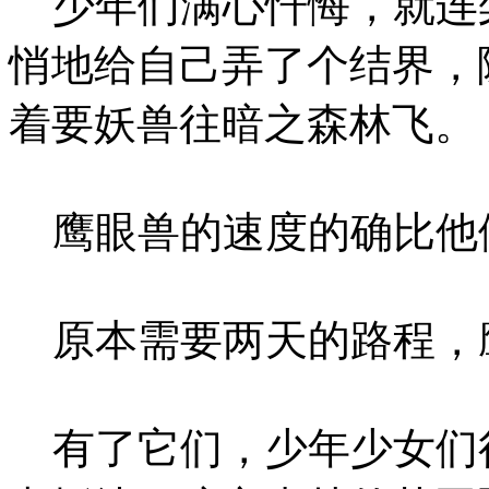
少年们满心忏悔，就连
悄地给自己弄了个结界，
着要妖兽往暗之森林飞。
鹰眼兽的速度的确比他
原本需要两天的路程，
有了它们，少年少女们