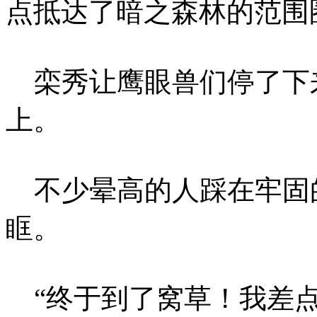
点抵达了暗之森林的范围
栾秀让鹰眼兽们停了下
上。
不少晕高的人踩在牢固
眶。
“终于到了窝草！我差点