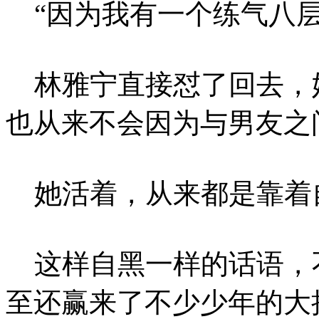
“因为我有一个练气八层
林雅宁直接怼了回去，
也从来不会因为与男友之
她活着，从来都是靠着
这样自黑一样的话语，
至还赢来了不少少年的大