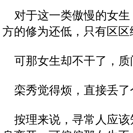
对于这一类傲慢的女生
方的修为还低，只有区区
可那女生却不干了，质问
栾秀觉得烦，直接丢了个
按理来说，寻常人应该