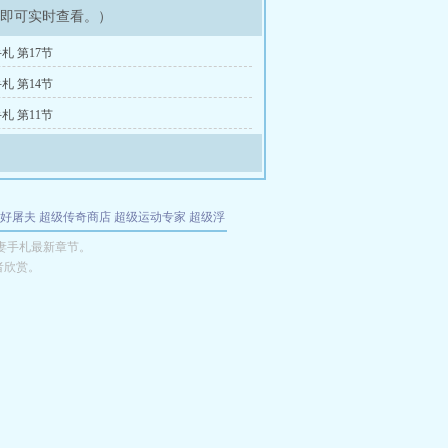
架即可实时查看。）
札 第17节
札 第14节
札 第11节
好屠夫
超级传奇商店
超级运动专家
超级浮
的特工
我夺舍了魔皇
都市极品医仙
九天
酋
妻手札最新章节。
者欣赏。