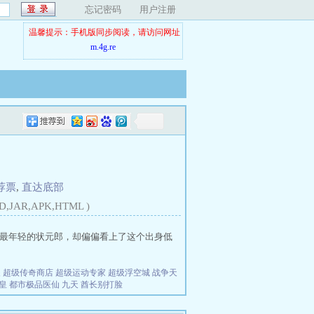
忘记密码
用户注册
温馨提示：手机版同步阅读，请访问网址
m.4g.re
荐票
,
直达底部
D,JAR,APK,HTML )
最年轻的状元郎，却偏偏看上了这个出身低
夫
超级传奇商店
超级运动专家
超级浮空城
战争天
皇
都市极品医仙
九天
酋长别打脸