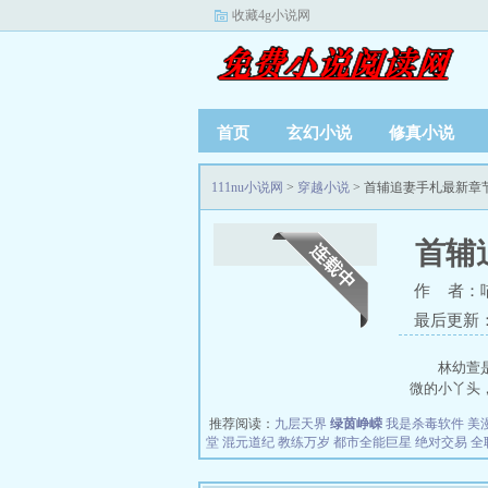
收藏4g小说网
首页
玄幻小说
修真小说
111nu小说网
>
穿越小说
> 首辅追妻手札最新章
首辅
作 者：
最后更新：20
林幼萱
微的小丫头，
推荐阅读：
九层天界
绿茵峥嵘
我是杀毒软件
美
堂
混元道纪
教练万岁
都市全能巨星
绝对交易
全