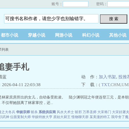
账号：
密码：
搜 索
都市小说
穿越小说
网游小说
科幻小说
其他小说
节列表
追妻手札
喵蓝
动 作：
加入书架
,
投推
26-04-11 22:03:38
下 载：
(
TXT
,CHM,UM
是林家庶房所出的女儿，自幼备受欺凌。 陆少渊弱冠之年便连登三元，是本朝
不仅帮她脱离了林家掌控，还...
漫之大冬兵
华娱宗师
斩杀
系统供应商
风水大术士
斩邪
万界圣师
大宋将门
大宋好屠
职武神
位面复制大师
华娱特效大亨
原始大厨王
怪物聊天群
某美漫的特工
我夺舍了魔